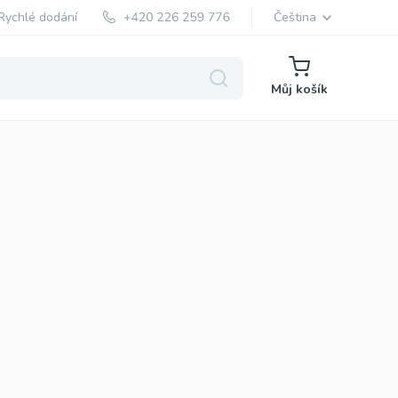
Rychlé dodání
Čeština
Můj košík
ká
Profesionální Viagra
Sildenafil
iagra