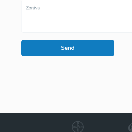
Zpráva
Send