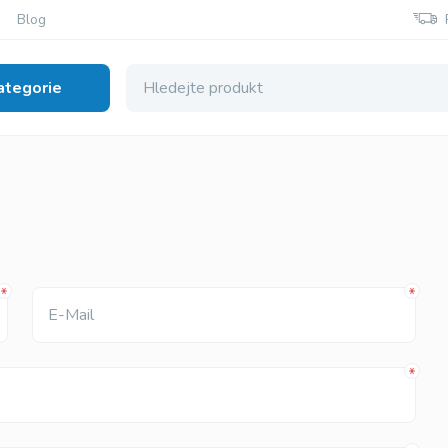
Blog
ategorie
a
Viagra Originál
Viagra Generic
Sildenafil
Sildenafil
E-Mail
Viagra Soft Tablety
Super aktivní V
Sildenafil
Sildenafil