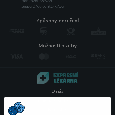
způsoby doručení
možnosti platby
O nás
Nejčastější dotazy
Kontakty