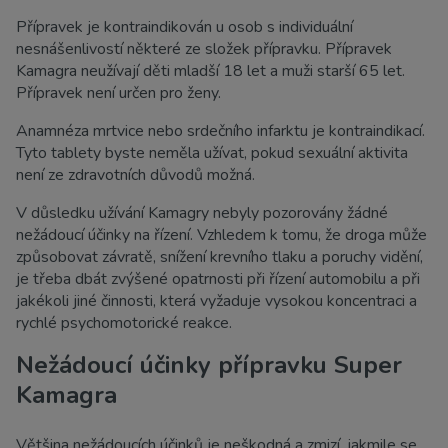
Přípravek je kontraindikován u osob s individuální
nesnášenlivostí některé ze složek přípravku. Přípravek
Kamagra neužívají děti mladší 18 let a muži starší 65 let.
Přípravek není určen pro ženy.
Anamnéza mrtvice nebo srdečního infarktu je kontraindikací.
Tyto tablety byste neměla užívat, pokud sexuální aktivita
není ze zdravotních důvodů možná.
V důsledku užívání Kamagry nebyly pozorovány žádné
nežádoucí účinky na řízení. Vzhledem k tomu, že droga může
způsobovat závratě, snížení krevního tlaku a poruchy vidění,
je třeba dbát zvýšené opatrnosti při řízení automobilu a při
jakékoli jiné činnosti, která vyžaduje vysokou koncentraci a
rychlé psychomotorické reakce.
Nežádoucí účinky přípravku Super
Kamagra
Většina nežádoucích účinků je neškodná a zmizí, jakmile se