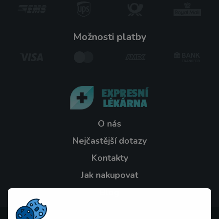
možnosti platby
O nás
Nejčastější dotazy
Kontakty
Jak nakupovat
Blog