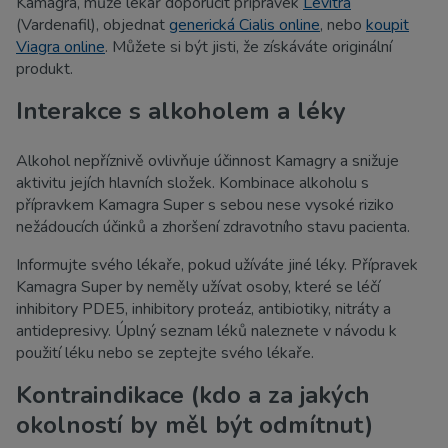
Kamagra, může lékař doporučit přípravek
Levitra
(Vardenafil), objednat
generická Cialis online
, nebo
koupit
Viagra online
. Můžete si být jisti, že získáváte originální
produkt.
Interakce s alkoholem a léky
Alkohol nepříznivě ovlivňuje účinnost Kamagry a snižuje
aktivitu jejích hlavních složek. Kombinace alkoholu s
přípravkem Kamagra Super s sebou nese vysoké riziko
nežádoucích účinků a zhoršení zdravotního stavu pacienta.
Informujte svého lékaře, pokud užíváte jiné léky. Přípravek
Kamagra Super by neměly užívat osoby, které se léčí
inhibitory PDE5, inhibitory proteáz, antibiotiky, nitráty a
antidepresivy. Úplný seznam léků naleznete v návodu k
použití léku nebo se zeptejte svého lékaře.
Kontraindikace (kdo a za jakých
okolností by měl být odmítnut)