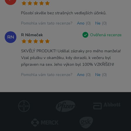
Působí skvěle bez strašných vedlejších účinků.
Pomohla vám tato recenze?
Ano
(0)
Ne
(0)
R Němeček
Ověřená recenze
RN
SKVĚLÝ PRODUKT! Udělal zázraky pro mého manžela!
Vzal pilulku v okamžiku, kdy dorazili, k večeru byl
připraven na sex. Jeho výkon byl 100% VZKŘÍŠEN!
Pomohla vám tato recenze?
Ano
(0)
Ne
(0)