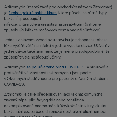
Azitromycin (známý také pod obchodním názvem Zithromax)
je
širokospektré antibiotikum
, které působí na různé typy
bakterií způsobujících
infekce, chlamydie a ureaplasma urealyticum (bakterie
způsobující infekce močových cest a vaginální infekce).
Jednou z hlavních výhod azitromycinu je schopnost tohoto
léku vyléčit většinu infekcí v jediné vysoké dávce. Užívání v
jedné dávce také znamená, že je méně pravděpodobné, že
způsobí trvalé nežádoucí účinky.
Azitromycin
se používá také proti COVID-19
. Antivirové a
protizánětlivé vlastnosti azitromycinu jsou podle
výzkumných studií vhodné pro pacienty s časným stadiem
COVID-19.
Zithromax je také předepisován jako lék na: komunitně
získaný zápal plic, faryngitida nebo tonzilitida,
nekomplikované onemocnění kůže/kožní struktury, akutní
bakteriální exacerbace chronické obstrukční plicní nemoci,