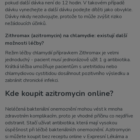
pokud další dávka není do 12 hodin. V takovém případě
dávku vynechejte a další dávku podejte dítěti jako obvykle.
Dávky nikdy nezdvojujte, protože to může zvýšit riziko
nežádoucích účinků.
Zithromax (azitromycin) na chlamydie: existují další
možnosti léčby?
Režim léčby chlamydií přípravkem Zithromax je velmi
jednoduchý - pacient musí jednorázově užít 1 g antibiotika.
Krátká léčba umožňuje pacientům s uretritidou nebo
chlamydiovou cystitidou dosáhnout pozitivního výsledku a
zabránit chronické infekci.
Kde koupit azitromycin online?
Neléčená bakteriální onemocnění mohou vést k mnoha
zdravotním komplikacím, proto je vhodné příčinu co nejdříve
odstranit. Stačí užívat antibiotika, která mají vysokou
úspěšnost při léčbě bakteriálních onemocnění. Azitromycin
si můžete koupit bez receptu online v Expresní Lékárna a