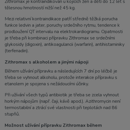
Zithromax je kontraindikován u kojících žen a dětí do 12 let s
tělesnou hmotností nižší než 45 kg.
Mezi relativní kontraindikace patří středně těžká porucha
funkce ledvin a jater, poruchy srdečního rytmu, tendence k
prodloužení QT intervalu na elektrokardiogramu. Opatrnosti
je třeba při kombinaci přípravku Zithromax se srdečními
glykosidy (digoxin), antikoagulancii (warfarin), antihistaminiky
(terfenadin).
Zithromax s alkoholem a jinými nápoji
Během užívání přípravku a následujících 7 dní po léčbě je
třeba se vyhnout alkoholu, protože interakce přípravku s
etanolem je spojena s nežádoucími účinky.
Při užívání všech typů antibiotik je třeba se zcela vyhnout
horkým nápojům (např. čaji, kávě apod.). Azithromycin není
termostabilní a ztrácí své vlastnosti při teplotách nad 86
stupňů.
Možnost užívání přípravku Zithromax během