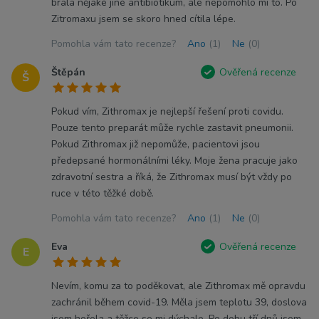
brala nějaké jiné antibiotikum, ale nepomohlo mi to. Po
Zitromaxu jsem se skoro hned cítila lépe.
Pomohla vám tato recenze?
Ano
(1)
Ne
(0)
Štěpán
Ověřená recenze
Š
Pokud vím, Zithromax je nejlepší řešení proti covidu.
Pouze tento preparát může rychle zastavit pneumonii.
Pokud Zithromax již nepomůže, pacientovi jsou
předepsané hormonálními léky. Moje žena pracuje jako
zdravotní sestra a říká, že Zithromax musí být vždy po
ruce v této těžké době.
Pomohla vám tato recenze?
Ano
(1)
Ne
(0)
Eva
Ověřená recenze
E
Nevím, komu za to poděkovat, ale Zithromax mě opravdu
zachránil během covid-19. Měla jsem teplotu 39, doslova
jsem hořela a těžce se mi dýchalo. Po dobu tří dnů jsem