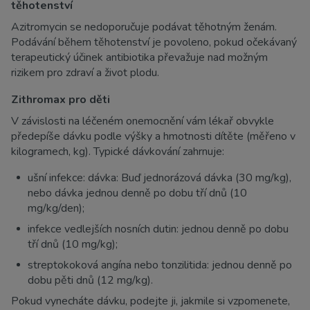
těhotenství
Azitromycin se nedoporučuje podávat těhotným ženám.
Podávání během těhotenství je povoleno, pokud očekávaný
terapeutický účinek antibiotika převažuje nad možným
rizikem pro zdraví a život plodu.
Zithromax pro děti
V závislosti na léčeném onemocnění vám lékař obvykle
předepíše dávku podle výšky a hmotnosti dítěte (měřeno v
kilogramech, kg). Typické dávkování zahrnuje:
ušní infekce: dávka: Buď jednorázová dávka (30 mg/kg),
nebo dávka jednou denně po dobu tří dnů (10
mg/kg/den);
infekce vedlejších nosních dutin: jednou denně po dobu
tří dnů (10 mg/kg);
streptokoková angína nebo tonzilitida: jednou denně po
dobu pěti dnů (12 mg/kg).
Pokud vynecháte dávku, podejte ji, jakmile si vzpomenete,