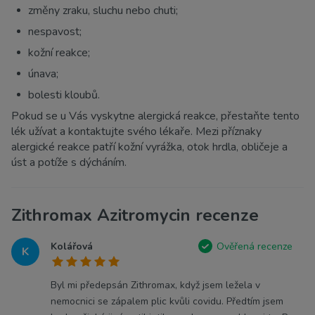
změny zraku, sluchu nebo chuti;
nespavost;
kožní reakce;
únava;
bolesti kloubů.
Pokud se u Vás vyskytne alergická reakce, přestaňte tento
lék užívat a kontaktujte svého lékaře. Mezi příznaky
alergické reakce patří kožní vyrážka, otok hrdla, obličeje a
úst a potíže s dýcháním.
Zithromax Azitromycin recenze
Kolářová
Ověřená recenze
K
Byl mi předepsán Zithromax, když jsem ležela v
nemocnici se zápalem plic kvůli covidu. Předtím jsem