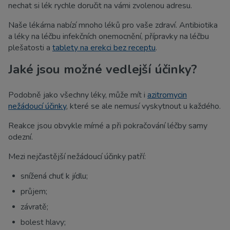
nechat si lék rychle doručit na vámi zvolenou adresu.
Naše lékárna nabízí mnoho léků pro vaše zdraví. Antibiotika
a léky na léčbu infekčních onemocnění, přípravky na léčbu
plešatosti a
tablety na erekci bez receptu
.
Jaké jsou možné vedlejší účinky?
Podobně jako všechny léky, může mít i
azitromycin
nežádoucí účinky
, které se ale nemusí vyskytnout u každého.
Reakce jsou obvykle mírné a při pokračování léčby samy
odezní.
Mezi nejčastější nežádoucí účinky patří:
snížená chuť k jídlu;
průjem;
závratě;
bolest hlavy;