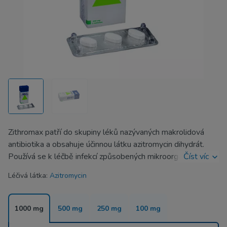
Zithromax patří do skupiny léků nazývaných makrolidová
antibiotika a obsahuje účinnou látku azitromycin dihydrát.
Používá se k léčbě infekcí způsobených mikroorganismy,
Číst víc
jako jsou bakterie.
Léčivá látka:
Azitromycin
Azitromycin 500 mg se také používá v primární péči při
bakteriálních infekcích dýchacích cest způsobených COVID-
1000 mg
500 mg
250 mg
100 mg
19.