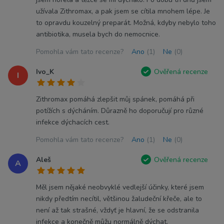
užívala Zithromax, a pak jsem se cítila mnohem lépe. Je
to opravdu kouzelný preparát. Možná, kdyby nebylo toho
antibiotika, musela bych do nemocnice.
Pomohla vám tato recenze?
Ano
(1)
Ne
(0)
Ivo_K
Ověřená recenze
I
Zithromax pomáhá zlepšit můj spánek, pomáhá při
potížích s dýcháním. Důrazně ho doporučují pro různé
infekce dýchacích cest.
Pomohla vám tato recenze?
Ano
(1)
Ne
(0)
Aleš
Ověřená recenze
A
Měl jsem nějaké neobvyklé vedlejší účinky, které jsem
nikdy předtím necítil, většinou žaludeční křeče, ale to
není až tak strašné, vždyť je hlavní, že se odstranila
infekce a konečně můžu normálně dýchat.